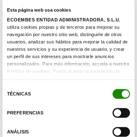
Esta página web usa cookies
ECOEMBES ENTIDAD ADMINISTRADORA, S.L.U.
utiliza cookies propias y de terceros para mejorar su
navegación por nuestro sitio web, distinguirle de otros
usuarios, analizar sus hábitos para mejorar la calidad de
nuestros servicios y su experiencia de usuario, y crear
un perfil de sus intereses para mostrarle anuncios
personalizados. Para más información, acceda a nuestra
Política de cookies
. Puede aceptar la instalación de
todas las cookies haciendo clic en el botón “Aceptar
cookies”, configurar tus preferencias haciendo clic en el
Selección
botón “Configurar cookies”, o rechazar su instalación,
TÉCNICAS
de
haciendo clic en el botón “Rechazar cookies”.
consentimiento
PREFERENCIAS
ANÁLISIS