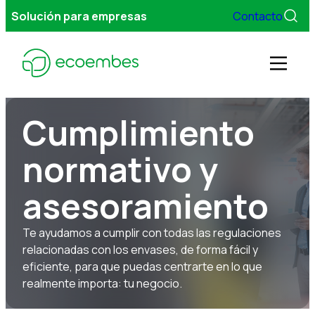
Solución para empresas
Contacto
Men
Cumplimiento
Gestionamos tus envases
normativo y
Servicios
asesoramiento
Sobre Ecoembes
Te ayudamos a cumplir con todas las regulaciones
relacionadas con los envases, de forma fácil y
eficiente, para que puedas centrarte en lo que
FAQs
realmente importa: tu negocio.