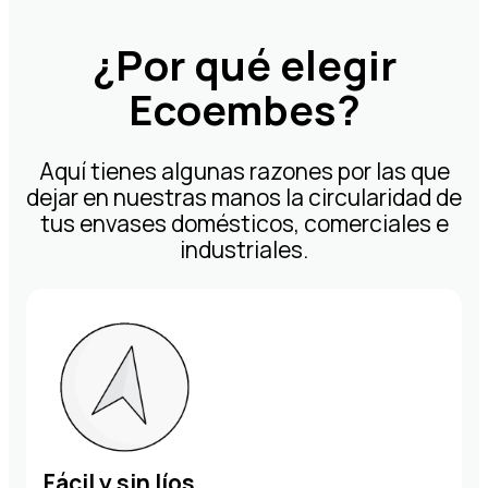
Infórmate
¿Por qué elegir
Ecoembes?
Área privada
Aquí tienes algunas razones por las que
ES
EN
dejar en nuestras manos la circularidad de
tus envases domésticos, comerciales e
industriales.
Fácil y sin líos