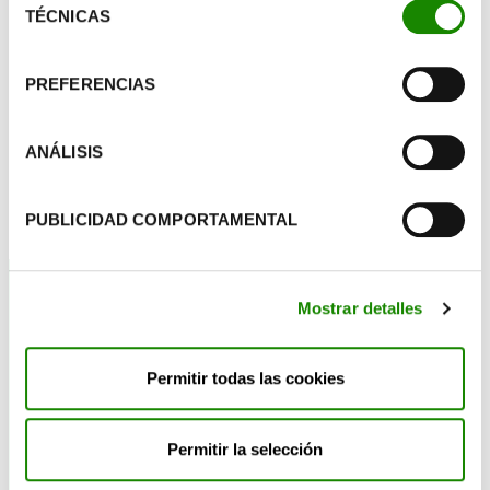
botón “Configurar cookies”, o rechazar su instalación,
TÉCNICAS
de
haciendo clic en el botón “Rechazar cookies”.
consentimiento
PREFERENCIAS
ANÁLISIS
PUBLICIDAD COMPORTAMENTAL
Mostrar detalles
Permitir todas las cookies
Permitir la selección
Ya puedes adherir tus envases