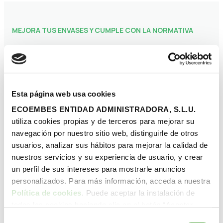
MEJORA TUS ENVASES Y CUMPLE CON LA NORMATIVA
Nuestros servicios
Como cliente de Ecoembes, tienes
Esta página web usa cookies
acceso a la mayor oferta de servicios para
ECOEMBES ENTIDAD ADMINISTRADORA, S.L.U.
ayudarte a cumplir con la normativa y
utiliza cookies propias y de terceros para mejorar su
llevar a tus envases al siguiente nivel.
navegación por nuestro sitio web, distinguirle de otros
Aprovecha nuestras soluciones para
usuarios, analizar sus hábitos para mejorar la calidad de
simplificar tus gestiones, optimizar el
nuestros servicios y su experiencia de usuario, y crear
ecodiseño de tus envases, formar a tus
un perfil de sus intereses para mostrarle anuncios
equipos en economía circular o
personalizados. Para más información, acceda a nuestra
sensibilizar a tus clientes sobre reciclaje.
Política de cookies
. Puede aceptar la instalación de
todas las cookies haciendo clic en el botón “Aceptar
Ver todos los servicios
cookies”, configurar tus preferencias haciendo clic en el
Selección