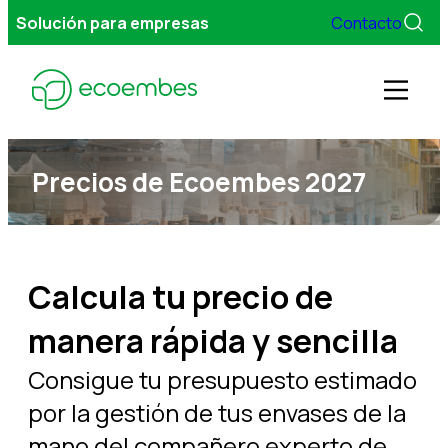
Solución para empresas
Contacto
Volver
Men
ENVASES DOMÉST
Precios de Ecoembes 2027
¿Tu compañía
Gestionamos tus envases
envases domé
el mercado?
Servicios
Calcula tu precio de
Sí
Sobre Ecoembes
manera rápida y sencilla
Consigue tu presupuesto estimado
FAQs
por la gestión de tus envases de la
mano del compañero experto de