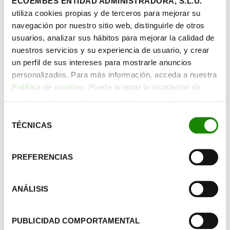
ECOEMBES ENTIDAD ADMINISTRADORA, S.L.U.
P.B.: Precio base 2027
Explora
utiliza cookies propias y de terceros para mejorar su
navegación por nuestro sitio web, distinguirle de otros
usuarios, analizar sus hábitos para mejorar la calidad de
Más información en
nuestros servicios y su experiencia de usuario, y crear
un perfil de sus intereses para mostrarle anuncios
Guía de ecomodulación 2027
personalizados. Para más información, acceda a nuestra
Política de cookies
. Puede aceptar la instalación de
Guía de ecodiseño
todas las cookies haciendo clic en el botón “Aceptar
cookies”, configurar tus preferencias haciendo clic en el
Selección
botón “Configurar cookies”, o rechazar su instalación,
TÉCNICAS
de
haciendo clic en el botón “Rechazar cookies”.
consentimiento
Ecomodulación del vidrio
PREFERENCIAS
Se aplica una penalización del 50%
ANÁLISIS
sobre la tarifa base en caso de que los
envases de vidrio cuenten con
PUBLICIDAD COMPORTAMENTAL
sistemas de cierre cerámico, estén