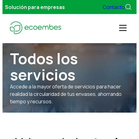
Solución para empresas
Contacto
Men
Todos los
Gestionamos tus envases
servicios
Servicios
Accede a la mayor oferta de servicios para hacer
realidad la circularidad de tus envases, ahorrando
Sobre Ecoembes
tiempo y recursos.
FAQs