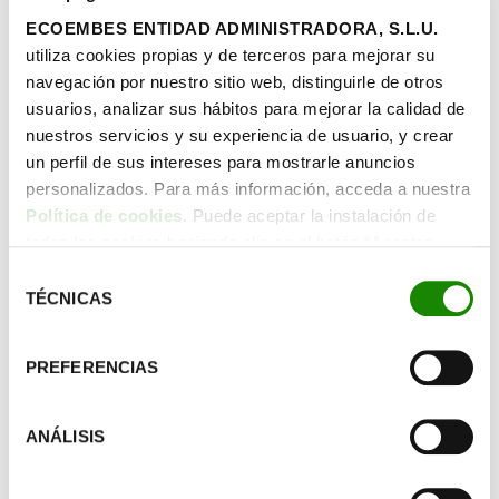
envases con un
ECOEMBES ENTIDAD ADMINISTRADORA, S.L.U.
equipo experto,
utiliza cookies propias y de terceros para mejorar su
servicios
navegación por nuestro sitio web, distinguirle de otros
personalizados y
usuarios, analizar sus hábitos para mejorar la calidad de
nuestros servicios y su experiencia de usuario, y crear
herramientas únicas
un perfil de sus intereses para mostrarle anuncios
impulsadas por
personalizados. Para más información, acceda a nuestra
TheCircularLab,
Política de cookies
. Puede aceptar la instalación de
nuestro centro de
todas las cookies haciendo clic en el botón “Aceptar
innovación en
cookies”, configurar tus preferencias haciendo clic en el
Selección
economía circular
botón “Configurar cookies”, o rechazar su instalación,
TÉCNICAS
de
haciendo clic en el botón “Rechazar cookies”.
pionero en Europa.
consentimiento
PREFERENCIAS
Ver los servicios
ANÁLISIS