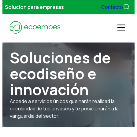
Solución para empresas
Contacto
Men
Soluciones de
Gestionamos tus envases
ecodiseño e
Servicios
innovación
Sobre Ecoembes
Accede a servicios únicos que harán realidad la
circularidad de tus envases y te posicionarán a la
vanguardia del sector.
FAQs