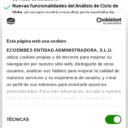
Nuevas funcionalidades del Análisis de Ciclo de
Vida
: el usuario podrá consultar en la pestaña de
“Indicadores” cómo se distribuye la huella ambiental
global de su envase en milipuntos (mPt) y acceder a
información detallada de su desglose por etapas del
ciclo de vida, junto a recomendaciones específicas
Esta página web usa cookies
para reducirla.
ECOEMBES ENTIDAD ADMINISTRADORA, S.L.U.
Actualización de aditivos y recubrimientos:
utiliza cookies propias y de terceros para mejorar su
hemos actualizado el apartado de aditivos y
navegación por nuestro sitio web, distinguirle de otros
recubrimientos gracias a nuestros estudios de
usuarios, analizar sus hábitos para mejorar la calidad de
reciclabilidad, para reflejar mejor la composición del
nuestros servicios y su experiencia de usuario, y crear
envase y mejorar la precisión del análisis.
un perfil de sus intereses para mostrarle anuncios
personalizados. Para más información, acceda a nuestra
Política de cookies
. Puede aceptar la instalación de
todas las cookies haciendo clic en el botón “Aceptar
cookies”, configurar tus preferencias haciendo clic en el
Selección
Creada con el conocimiento
botón “Configurar cookies”, o rechazar su instalación,
TÉCNICAS
de
técnico acumulado en casi 30
haciendo clic en el botón “Rechazar cookies”.
consentimiento