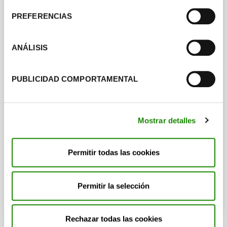
años y
utilizada por más de 60
PREFERENCIAS
compañías con resultados
contrastados.
ANÁLISIS
PUBLICIDAD COMPORTAMENTAL
Recuerda
Mostrar detalles
Puedes usar la versión gratuita de
forma autónoma o confiar en nuestro
Permitir todas las cookies
equipo experto para analizar y
optimizar todo tu portfolio con una
Permitir la selección
visión estratégica.
Rechazar todas las cookies