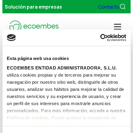
Solución para empresas
Contacto
Men
Gestionamos tus envases
Esta página web usa cookies
ECOEMBES ENTIDAD ADMINISTRADORA, S.L.U.
Sigamos trabajando juntos por un futuro sin residuos
utiliza cookies propias y de terceros para mejorar su
Servicios
navegación por nuestro sitio web, distinguirle de otros
900 848 382
usuarios, analizar sus hábitos para mejorar la calidad de
Contacto
Sobre Ecoembes
nuestros servicios y su experiencia de usuario, y crear
un perfil de sus intereses para mostrarle anuncios
LinkedIn
X
YouTube
Instagram
TikTok
Facebook
personalizados. Para más información, acceda a nuestra
FAQs
Política de cookies
. Puede aceptar la instalación de
Ecoembes empresas
todas las cookies haciendo clic en el botón “Aceptar
Gestionamos tus envases
cookies”, configurar tus preferencias haciendo clic en el