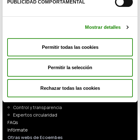
PUBLICIDAD COMPORTAMENTAL
Gestionamos tus envases
Solución integral
Precios
Mostrar detalles
Envases domésticos
Envases comerciales
Permitir todas las cookies
Envases industriales
Servicios
Cumplimiento normativo y asesoramiento
Permitir la selección
Soluciones de ecodiseño e innovación
Formación en Economía Circular
Sensibilización ambiental
Rechazar todas las cookies
Sobre Ecoembes
Quiénes somos
Control y transparencia
Expertos circularidad
FAQs
Infórmate
Otras webs de Ecoembes