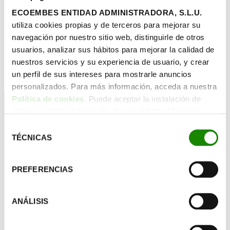
Infórmate
ECOEMBES ENTIDAD ADMINISTRADORA, S.L.U.
utiliza cookies propias y de terceros para mejorar su
0
resultados
navegación por nuestro sitio web, distinguirle de otros
usuarios, analizar sus hábitos para mejorar la calidad de
Razón Social
Comunidad Autónoma
NIF
Área privada
nuestros servicios y su experiencia de usuario, y crear
Anterior
Página
1
de
0
Siguiente
un perfil de sus intereses para mostrarle anuncios
ES
personalizados. Para más información, acceda a nuestra
Política de cookies
. Puede aceptar la instalación de
todas las cookies haciendo clic en el botón “Aceptar
cookies”, configurar tus preferencias haciendo clic en el
Selección
botón “Configurar cookies”, o rechazar su instalación,
TÉCNICAS
de
Sigamos trabajando juntos por un futuro sin residuos
haciendo clic en el botón “Rechazar cookies”.
consentimiento
900 848 382
PREFERENCIAS
Contacto
ANÁLISIS
LinkedIn
X
YouTube
Instagram
TikTok
Facebook
Ecoembes empresas