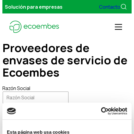
Solución para empresas
Contacto
Men
Proveedores de
envases de servicio de
Gestionamos tus envases
Ecoembes
Servicios
Razón Social
Sobre Ecoembes
Comunidad Autónoma
FAQs
NIF
Esta página web usa cookies