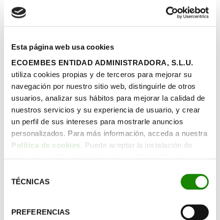
una herramienta muy eficaz a la hora de encontrar el
socio adecuado en la transición a la circularidad.
Un socio potencial
Esta página web usa cookies
con experiencia
ECOEMBES ENTIDAD ADMINISTRADORA, S.L.U.
utiliza cookies propias y de terceros para mejorar su
navegación por nuestro sitio web, distinguirle de otros
En Notpla, trabaja un equipo de 50 químicos,
usuarios, analizar sus hábitos para mejorar la calidad de
ingenieros, diseñadores y emprendedores. Sus
nuestros servicios y su experiencia de usuario, y crear
envases sostenibles ya se han utilizado en grandes
un perfil de sus intereses para mostrarle anuncios
eventos como la
Eurocopa de fútbol femenino
en
personalizados. Para más información, acceda a nuestra
el estadio de Wembley y en la
maratón de Londres
Política de cookies
. Puede aceptar la instalación de
para reemplazar las botellas de un solo uso
todas las cookies haciendo clic en el botón “Aceptar
produciendo 36.000 cápsulas ‘Ooho’
. También
cookies”, configurar tus preferencias haciendo clic en el
Selección
colaboran con la plataforma de reparto de comida a
botón “Configurar cookies”, o rechazar su instalación,
TÉCNICAS
de
domicilio Just Eat en toda Europa.
haciendo clic en el botón “Rechazar cookies”.
consentimiento
PREFERENCIAS
Notpla ha sido galardonada con el
premio