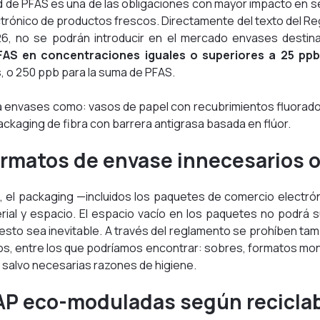
d de PFAS es una de las obligaciones con mayor impacto en s
ctrónico de productos frescos. Directamente del texto del Re
26, no se podrán introducir en el mercado envases destin
AS en concentraciones iguales o superiores a 25 ppb
, o 250 ppb para la suma de PFAS.
a envases como: vasos de papel con recubrimientos fluorado
packaging de fibra con barrera antigrasa basada en flúor.
ormatos de envase innecesarios 
, el packaging —incluidos los paquetes de comercio electr
rial y espacio. El espacio vacío en los paquetes no podrá
esto sea inevitable. A través del reglamento se prohíben t
, entre los que podríamos encontrar: sobres, formatos mon
 salvo necesarias razones de higiene.
AP eco-moduladas según reciclab