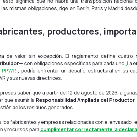
esto significa que no habrá una transposición nacional q
 las mismas obligaciones, rige en Berlín, París y Madrid desd
fabricantes, productores, import
 de valor sin excepción. El reglamento define cuatro r
ribuidor
— con obligaciones específicas para cada uno.
La e
el PPWR
, podría enfrentar un desafío estructural en su ca
WR y sus nuevas directrices.
mpresas saber que a partir del 12 de agosto de 2026, algu
er que asumir la
Responsabilidad Ampliada del Productor 
gestión de los residuos generados.
a los fabricantes y empresas relacionadas con el envasado, e
ón y recursos para
cumplimentar correctamente la declar