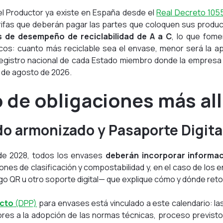
el Productor ya existe en España desde el
Real Decreto 105
arifas que deberán pagar las partes que coloquen sus produ
s de desempeño de reciclabilidad de A a C
, lo que fom
icos: cuanto más reciclable sea el envase, menor será la a
l registro nacional de cada Estado miembro donde la empres
2 de agosto de 2026.
o de obligaciones más al
o armonizado y Pasaporte Digita
de 2028, todos los envases
deberán incorporar informaci
ciones de clasificación y compostabilidad y, en el caso de los 
o QR u otro soporte digital— que explique cómo y dónde reto
ucto
(DPP)
para envases está vinculado a este calendario: l
ores a la adopción de las normas técnicas, proceso previst