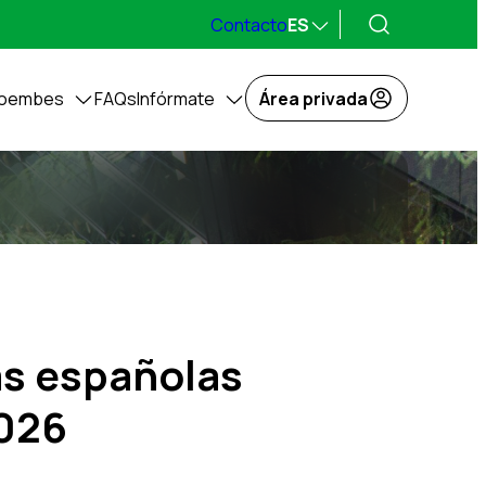
Contacto
ES
coembes
FAQs
Infórmate
Área privada
s españolas
2026