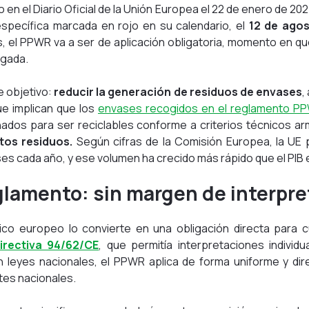
 en el Diario Oficial de la Unión Europea el 22 de enero de 20
specífica marcada en rojo en su calendario, el
12 de ago
, el PPWR va a ser de aplicación obligatoria, momento en qu
ogada.
e objetivo:
reducir la generación de residuos de envases
,
e implican que los
envases recogidos en el reglamento P
dos para ser reciclables conforme a criterios técnicos ar
stos residuos.
Según cifras de la Comisión Europea, la UE
s cada año, y ese volumen ha crecido más rápido que el PIB e
eglamento: sin margen de interpre
ico europeo lo convierte en una obligación directa para 
irectiva 94/62/CE
, que permitía interpretaciones individ
leyes nacionales, el PPWR aplica de forma uniforme y dire
stes nacionales.