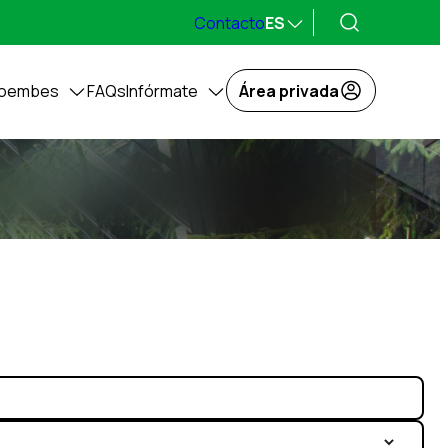
Contacto
ES
coembes
FAQs
Infórmate
Área privada