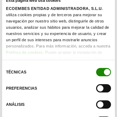
Esta página web usa cookies
El retail se enfrenta a nuevos retos en su camino
ECOEMBES ENTIDAD ADMINISTRADORA, S.L.U.
hacia la economía circular. Es un sector
utiliza cookies propias y de terceros para mejorar su
fundamental, que estimula el consumo y actúa
navegación por nuestro sitio web, distinguirle de otros
como puente entre productores y…
usuarios, analizar sus hábitos para mejorar la calidad de
nuestros servicios y su experiencia de usuario, y crear
un perfil de sus intereses para mostrarle anuncios
Saber más
personalizados. Para más información, acceda a nuestra
Política de cookies
. Puede aceptar la instalación de
todas las cookies haciendo clic en el botón “Aceptar
cookies”, configurar tus preferencias haciendo clic en el
Selección
botón “Configurar cookies”, o rechazar su instalación,
TÉCNICAS
de
haciendo clic en el botón “Rechazar cookies”.
consentimiento
PREFERENCIAS
ANÁLISIS