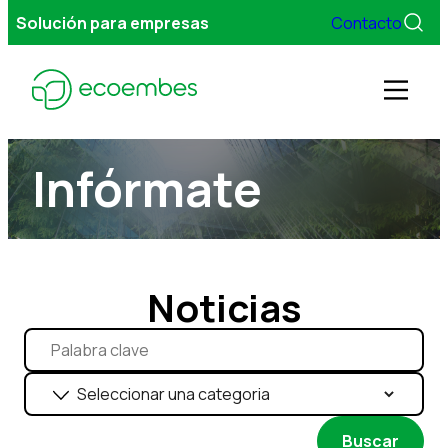
Solución para empresas
Contacto
Men
Infórmate
Gestionamos tus envases
Servicios
Noticias
Sobre Ecoembes
FAQs
Buscar